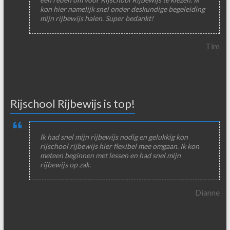
kon hier namelijk snel onder deskundige begeleiding
mijn rijbewijs halen. Super bedankt!
Tim
Rijschool Rijbewijs is top!
Ik had snel mijn rijbewijs nodig en gelukkig kon
rijschool rijbewijs hier flexibel mee omgaan. Ik kon
meteen beginnen met lessen en had snel mijn
rijbewijs op zak.
Dianne